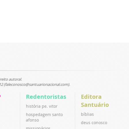
reito autoral.
12 (faleconosco@santuarionacional.com).
P
Redentoristas
Editora
Santuário
história pe. vitor
bíblias
hospedagem santo
afonso
deus conosco
missionários