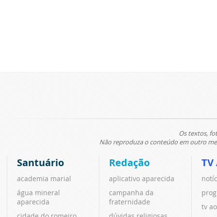
Os textos, fo
Não reproduza o conteúdo em outro meio
Santuário
Redação
TV
academia marial
aplicativo aparecida
notí
água mineral
campanha da
prog
aparecida
fraternidade
tv ao
cidade do romeiro
dúvidas religiosas