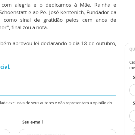
 com alegria e o dedicamos à Mãe, Rainha e
choenstatt e ao Pe. José Kentenich, Fundador da
t, como sinal de gratidão pelos cem anos de
r", finalizou a nota.
bém aprovou lei declarando o dia 18 de outubro,
QU
Cad
cial.
me
dade exclusiva de seus autores e não representam a opinião do
S
Seu e-mail