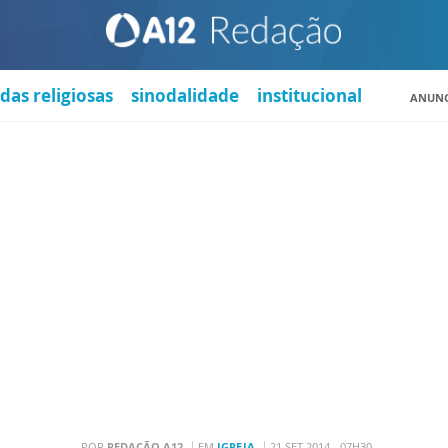
das religiosas
sinodalidade
institucional
ANUNC
POR
REDAÇÃO A12
EM
IGREJA
21 SET 2014 - 07H30