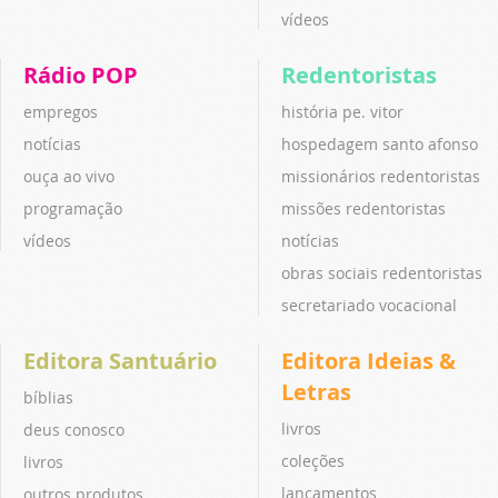
vídeos
Rádio POP
Redentoristas
empregos
história pe. vitor
notícias
hospedagem santo afonso
ouça ao vivo
missionários redentoristas
programação
missões redentoristas
vídeos
notícias
obras sociais redentoristas
secretariado vocacional
Editora Santuário
Editora Ideias &
Letras
bíblias
livros
deus conosco
coleções
livros
lançamentos
outros produtos