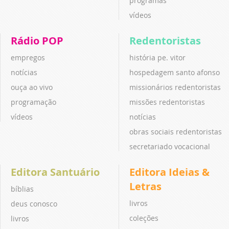
programas
vídeos
Rádio POP
Redentoristas
empregos
história pe. vitor
notícias
hospedagem santo afonso
ouça ao vivo
missionários redentoristas
programação
missões redentoristas
vídeos
notícias
obras sociais redentoristas
secretariado vocacional
Editora Santuário
Editora Ideias &
Letras
bíblias
livros
deus conosco
coleções
livros