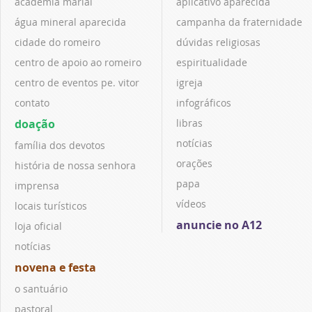
academia marial
aplicativo aparecida
água mineral aparecida
campanha da fraternidade
cidade do romeiro
dúvidas religiosas
centro de apoio ao romeiro
espiritualidade
centro de eventos pe. vitor
igreja
contato
infográficos
doação
libras
notícias
família dos devotos
orações
história de nossa senhora
papa
imprensa
vídeos
locais turísticos
anuncie no A12
loja oficial
notícias
novena e festa
o santuário
pastoral