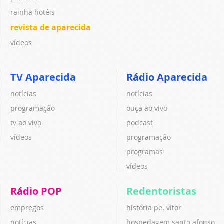
rainha hotéis
revista de aparecida
vídeos
TV Aparecida
Rádio Aparecida
notícias
notícias
programação
ouça ao vivo
tv ao vivo
podcast
vídeos
programação
programas
vídeos
Rádio POP
Redentoristas
empregos
história pe. vitor
notícias
hospedagem santo afonso