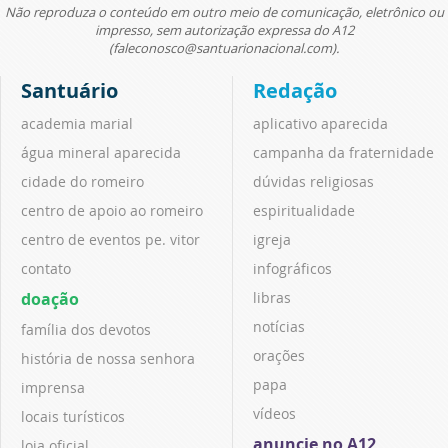
Não reproduza o conteúdo em outro meio de comunicação, eletrônico ou
impresso, sem autorização expressa do A12
(faleconosco@santuarionacional.com).
Santuário
Redação
academia marial
aplicativo aparecida
água mineral aparecida
campanha da fraternidade
cidade do romeiro
dúvidas religiosas
centro de apoio ao romeiro
espiritualidade
centro de eventos pe. vitor
igreja
contato
infográficos
doação
libras
notícias
família dos devotos
orações
história de nossa senhora
papa
imprensa
vídeos
locais turísticos
anuncie no A12
loja oficial