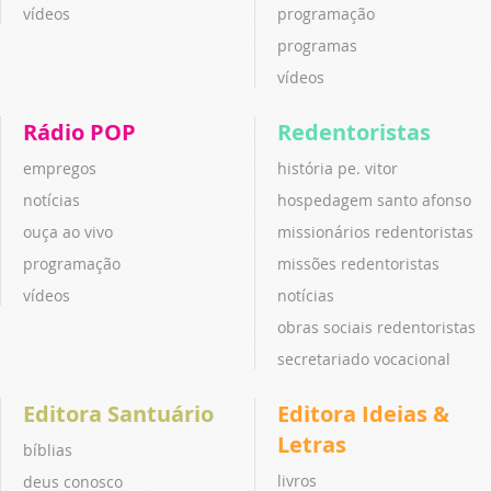
vídeos
programação
programas
vídeos
Rádio POP
Redentoristas
empregos
história pe. vitor
notícias
hospedagem santo afonso
ouça ao vivo
missionários redentoristas
programação
missões redentoristas
vídeos
notícias
obras sociais redentoristas
secretariado vocacional
Editora Santuário
Editora Ideias &
Letras
bíblias
livros
deus conosco