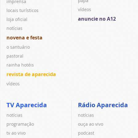
papa
imprensa
vídeos
locais turísticos
anuncie no A12
loja oficial
notícias
novena e festa
o santuário
pastoral
rainha hotéis
revista de aparecida
vídeos
TV Aparecida
Rádio Aparecida
notícias
notícias
programação
ouça ao vivo
tv ao vivo
podcast