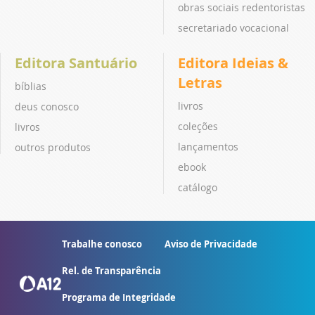
obras sociais redentoristas
secretariado vocacional
Editora Santuário
Editora Ideias &
Letras
bíblias
livros
deus conosco
coleções
livros
lançamentos
outros produtos
ebook
catálogo
Trabalhe conosco
Aviso de Privacidade
Rel. de Transparência
Programa de Integridade