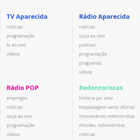
TV Aparecida
Rádio Aparecida
notícias
notícias
programação
ouça ao vivo
tv ao vivo
podcast
vídeos
programação
programas
vídeos
Rádio POP
Redentoristas
empregos
história pe. vitor
notícias
hospedagem santo afonso
ouça ao vivo
missionários redentoristas
programação
missões redentoristas
vídeos
notícias