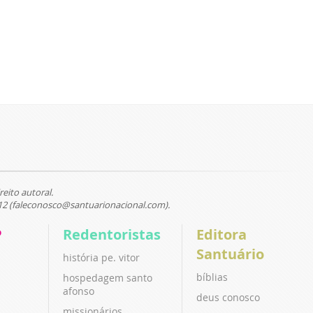
reito autoral.
12 (faleconosco@santuarionacional.com).
P
Redentoristas
Editora
Santuário
história pe. vitor
bíblias
hospedagem santo
afonso
deus conosco
missionários