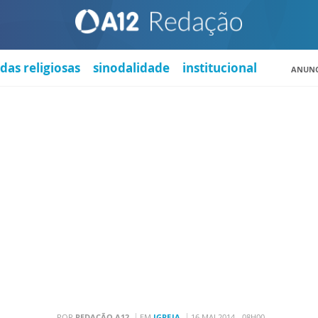
das religiosas
sinodalidade
institucional
ANUNC
POR
REDAÇÃO A12
EM
IGREJA
16 MAI 2014 - 08H00