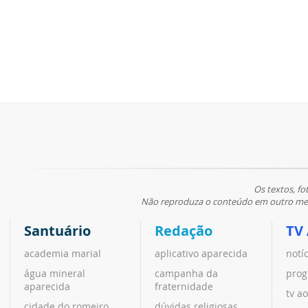
Os textos, fo
Não reproduza o conteúdo em outro meio
Santuário
Redação
TV
academia marial
aplicativo aparecida
notí
água mineral
campanha da
prog
aparecida
fraternidade
tv ao
cidade do romeiro
dúvidas religiosas