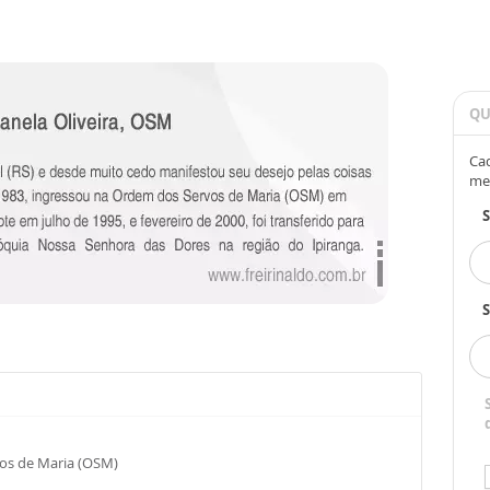
QU
Cad
me
S
vos de Maria (OSM)