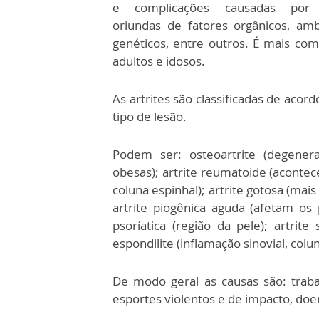
e complicações causadas por 
oriundas de fatores orgânicos, ambi
genéticos, entre outros. É mais c
adultos e idosos.
As artrites são classificadas de acor
tipo de lesão.
Podem ser: osteoartrite (degene
obesas); artrite reumatoide (acontec
coluna espinhal); artrite gotosa (mai
artrite piogênica aguda (afetam os p
psoríatica (região da pele); artrite
espondilite (inflamação sinovial, colu
De modo geral as causas são: trabal
esportes violentos e de impacto, doenç