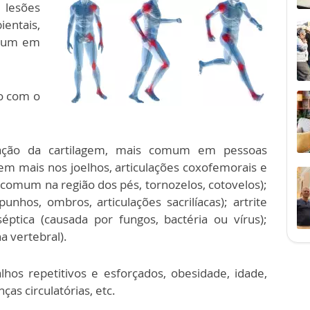
lesões
entais,
omum em
do com o
ração da cartilagem, mais comum em pessoas
em mais nos joelhos, articulações coxofemorais e
s comum na região dos pés, tornozelos, cotovelos);
unhos, ombros, articulações sacrilíacas); artrite
 séptica (causada por fungos, bactéria ou vírus);
na vertebral).
hos repetitivos e esforçados, obesidade, idade,
as circulatórias, etc.