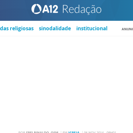
das religiosas
sinodalidade
institucional
ANUNC
POR
FREI RINALDO, OSM
EM
IGREJA
06 NOV 2014 - 08H01