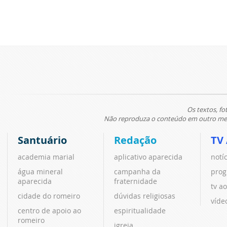
Os textos, fo
Não reproduza o conteúdo em outro meio
Santuário
Redação
TV
academia marial
aplicativo aparecida
notí
água mineral
campanha da
prog
aparecida
fraternidade
tv ao
cidade do romeiro
dúvidas religiosas
víde
centro de apoio ao
espiritualidade
romeiro
igreja