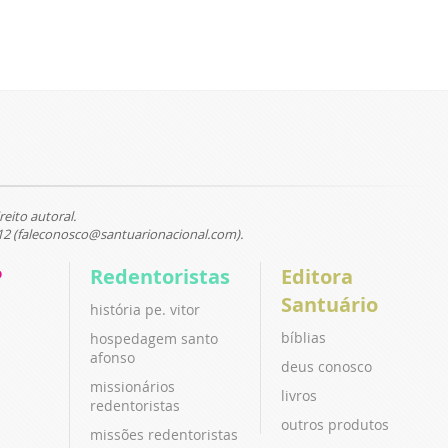
reito autoral.
12 (faleconosco@santuarionacional.com).
P
Redentoristas
Editora
Santuário
história pe. vitor
bíblias
hospedagem santo
afonso
deus conosco
missionários
livros
redentoristas
outros produtos
missões redentoristas