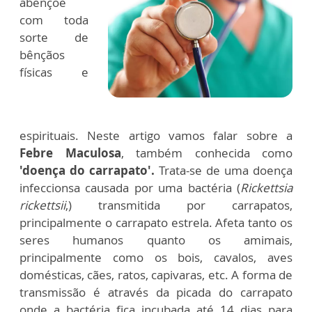
abençoe
com toda
sorte de
bênçãos
físicas e
espirituais. Neste artigo vamos falar sobre a
Febre Maculosa
, também conhecida como
'doença do carrapato'.
Trata-se de uma doença
infeccionsa causada por uma bactéria (
Rickettsia
rickettsii
,) transmitida por carrapatos,
principalmente o carrapato estrela. Afeta tanto os
seres humanos quanto os amimais,
principalmente como os bois, cavalos, aves
domésticas, cães, ratos, capivaras, etc. A forma de
transmissão é através da picada do carrapato
onde a bactéria fica incubada até 14 dias para