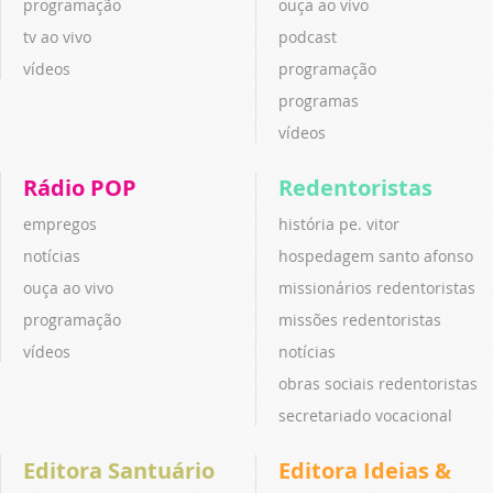
programação
ouça ao vivo
tv ao vivo
podcast
vídeos
programação
programas
vídeos
Rádio POP
Redentoristas
empregos
história pe. vitor
notícias
hospedagem santo afonso
ouça ao vivo
missionários redentoristas
programação
missões redentoristas
vídeos
notícias
obras sociais redentoristas
secretariado vocacional
Editora Santuário
Editora Ideias &