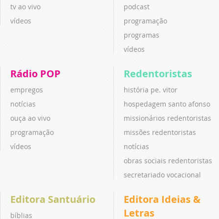
tv ao vivo
podcast
vídeos
programação
programas
vídeos
Rádio POP
Redentoristas
empregos
história pe. vitor
notícias
hospedagem santo afonso
ouça ao vivo
missionários redentoristas
programação
missões redentoristas
vídeos
notícias
obras sociais redentoristas
secretariado vocacional
Editora Santuário
Editora Ideias &
Letras
bíblias