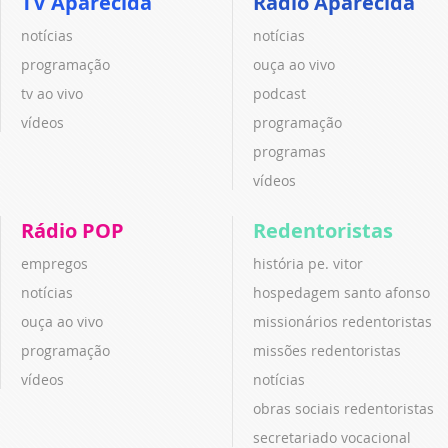
TV Aparecida
Rádio Aparecida
notícias
notícias
programação
ouça ao vivo
tv ao vivo
podcast
vídeos
programação
programas
vídeos
Rádio POP
Redentoristas
empregos
história pe. vitor
notícias
hospedagem santo afonso
ouça ao vivo
missionários redentoristas
programação
missões redentoristas
vídeos
notícias
obras sociais redentoristas
secretariado vocacional