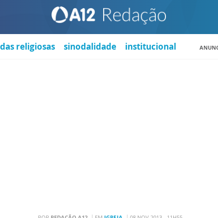
das religiosas
sinodalidade
institucional
ANUNC
POR
REDAÇÃO A12
EM
IGREJA
08 NOV 2013 - 11H55