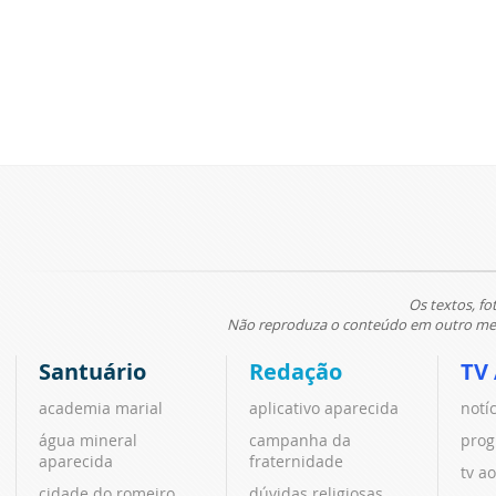
Os textos, fo
Não reproduza o conteúdo em outro meio
Santuário
Redação
TV
academia marial
aplicativo aparecida
notí
água mineral
campanha da
prog
aparecida
fraternidade
tv ao
cidade do romeiro
dúvidas religiosas