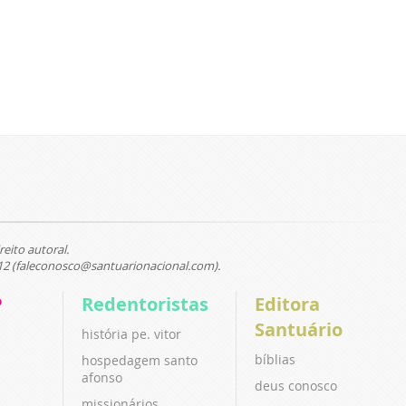
reito autoral.
12 (faleconosco@santuarionacional.com).
P
Redentoristas
Editora
Santuário
história pe. vitor
bíblias
hospedagem santo
afonso
deus conosco
missionários