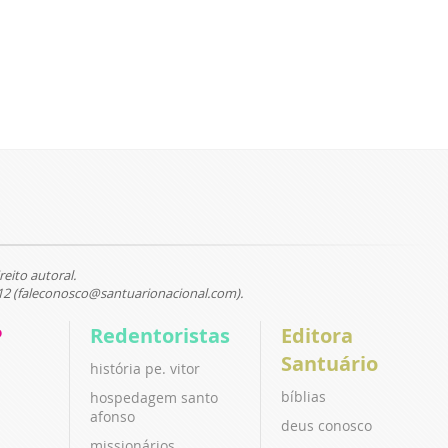
reito autoral.
12 (faleconosco@santuarionacional.com).
P
Redentoristas
Editora
Santuário
história pe. vitor
bíblias
hospedagem santo
afonso
deus conosco
missionários