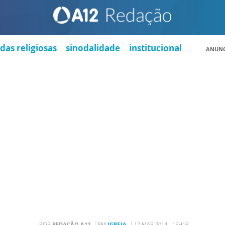
das religiosas
sinodalidade
institucional
ANUNC
POR
REDAÇÃO A12
EM
IGREJA
17 MAR 2014 - 15H16