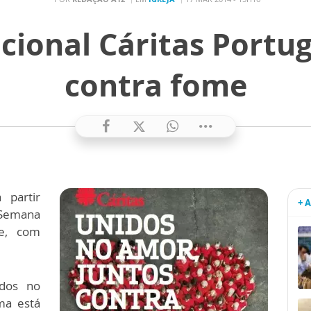
ional Cáritas Portug
contra fome
 partir
+ 
Semana
me, com
idos no
ma está