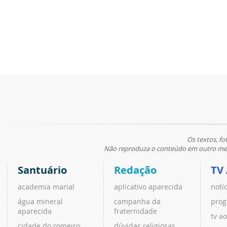
Os textos, fo
Não reproduza o conteúdo em outro meio
Santuário
Redação
TV
academia marial
aplicativo aparecida
notí
água mineral
campanha da
prog
aparecida
fraternidade
tv ao
cidade do romeiro
dúvidas religiosas