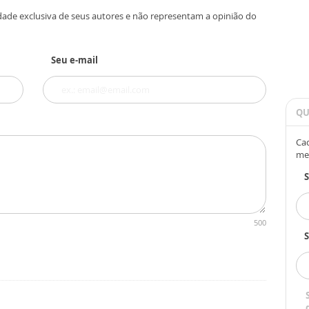
dade exclusiva de seus autores e não representam a opinião do
Seu e-mail
QU
Cad
me
500
S