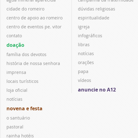
cidade do romeiro
dúvidas religiosas
centro de apoio ao romeiro
espiritualidade
centro de eventos pe. vitor
igreja
contato
infográficos
doação
libras
notícias
família dos devotos
orações
história de nossa senhora
papa
imprensa
vídeos
locais turísticos
anuncie no A12
loja oficial
notícias
novena e festa
o santuário
pastoral
rainha hotéis