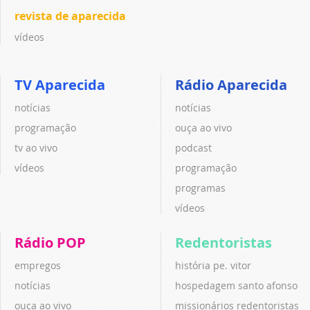
revista de aparecida
vídeos
TV Aparecida
Rádio Aparecida
notícias
notícias
programação
ouça ao vivo
tv ao vivo
podcast
vídeos
programação
programas
vídeos
Rádio POP
Redentoristas
empregos
história pe. vitor
notícias
hospedagem santo afonso
ouça ao vivo
missionários redentoristas