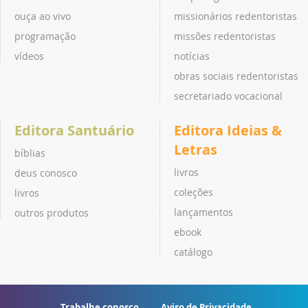
ouça ao vivo
missionários redentoristas
programação
missões redentoristas
vídeos
notícias
obras sociais redentoristas
secretariado vocacional
Editora Santuário
Editora Ideias &
Letras
bíblias
livros
deus conosco
coleções
livros
lançamentos
outros produtos
ebook
catálogo
Trabalhe conosco
Aviso de Privacidade