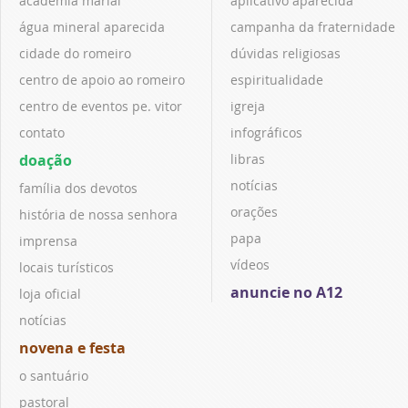
academia marial
aplicativo aparecida
água mineral aparecida
campanha da fraternidade
cidade do romeiro
dúvidas religiosas
centro de apoio ao romeiro
espiritualidade
centro de eventos pe. vitor
igreja
contato
infográficos
doação
libras
notícias
família dos devotos
orações
história de nossa senhora
papa
imprensa
vídeos
locais turísticos
anuncie no A12
loja oficial
notícias
novena e festa
o santuário
pastoral