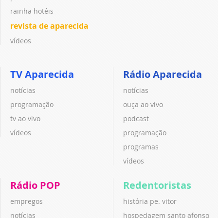
rainha hotéis
revista de aparecida
vídeos
TV Aparecida
Rádio Aparecida
notícias
notícias
programação
ouça ao vivo
tv ao vivo
podcast
vídeos
programação
programas
vídeos
Rádio POP
Redentoristas
empregos
história pe. vitor
notícias
hospedagem santo afonso