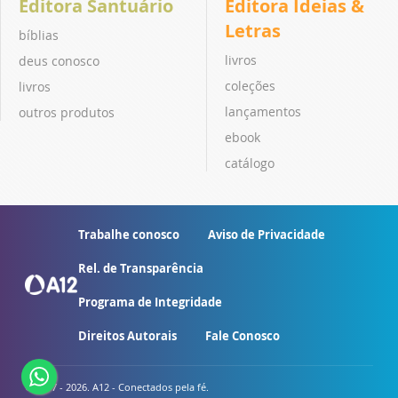
Editora Santuário
Editora Ideias &
Letras
bíblias
livros
deus conosco
coleções
livros
lançamentos
outros produtos
ebook
catálogo
Trabalhe conosco
Aviso de Privacidade
Rel. de Transparência
Programa de Integridade
Direitos Autorais
Fale Conosco
© 2007 - 2026. A12 - Conectados pela fé.