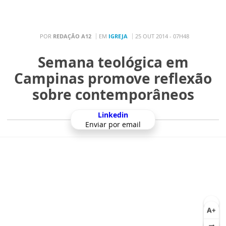
PT
MENU
POR
REDAÇÃO A12
EM
IGREJA
25 OUT 2014 - 07H48
Semana teológica em
Campinas promove reflexão
sobre contemporâneos
Linkedin
Enviar por email
Os textos, fotos, artes e vídeos do A12 estão protegidos pela legislação
brasileira sobre direito autoral.
Não reproduza o conteúdo em outro meio de comunicação, eletrônico ou
impresso, sem autorização expressa do A12
(faleconosco@santuarionacional.com).
Santuário
Redação