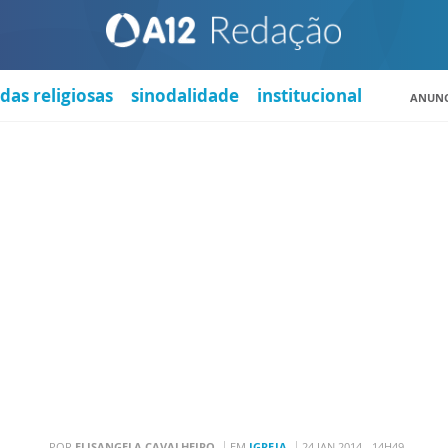
das religiosas
sinodalidade
institucional
ANUNC
POR
ELISANGELA CAVALHEIRO
EM
IGREJA
24 JAN 2014 - 14H49