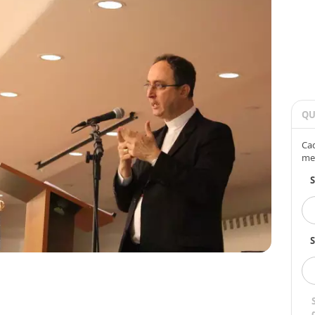
QU
Cad
me
S