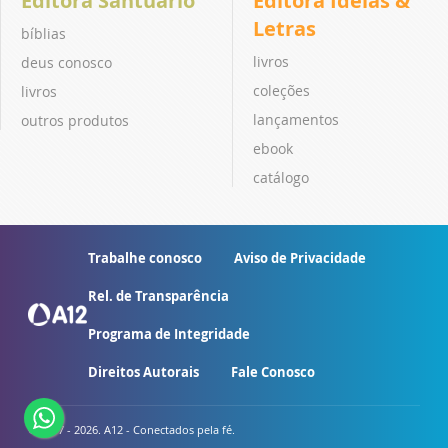
Editora Santuário
Editora Ideias &
Letras
bíblias
livros
deus conosco
coleções
livros
lançamentos
outros produtos
ebook
catálogo
Trabalhe conosco
Aviso de Privacidade
Rel. de Transparência
Programa de Integridade
Direitos Autorais
Fale Conosco
© 2007 - 2026. A12 - Conectados pela fé.