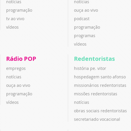
notícias
notícias
programação
ouça ao vivo
tv ao vivo
podcast
vídeos
programação
programas
vídeos
Rádio POP
Redentoristas
empregos
história pe. vitor
notícias
hospedagem santo afonso
ouça ao vivo
missionários redentoristas
programação
missões redentoristas
vídeos
notícias
obras sociais redentoristas
secretariado vocacional