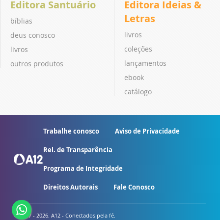
Editora Santuário
Editora Ideias &
Letras
bíblias
livros
deus conosco
coleções
livros
lançamentos
outros produtos
ebook
catálogo
Trabalhe conosco
Aviso de Privacidade
Rel. de Transparência
Programa de Integridade
Direitos Autorais
Fale Conosco
© 2007 - 2026. A12 - Conectados pela fé.