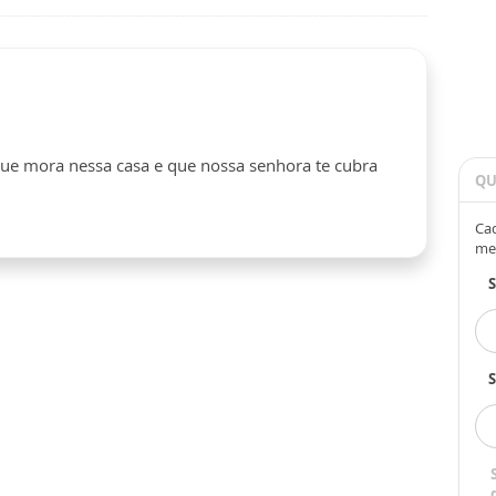
ue mora nessa casa e que nossa senhora te cubra
QU
Cad
me
S