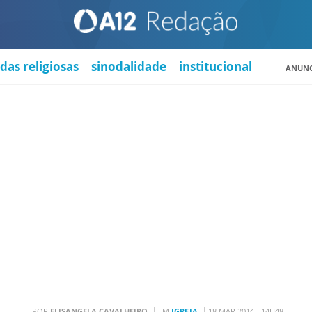
das religiosas
sinodalidade
institucional
ANUNC
POR
ELISANGELA CAVALHEIRO
EM
IGREJA
18 MAR 2014 - 14H48