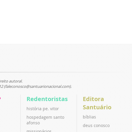
reito autoral.
12 (faleconosco@santuarionacional.com).
P
Redentoristas
Editora
Santuário
história pe. vitor
bíblias
hospedagem santo
afonso
deus conosco
missionários