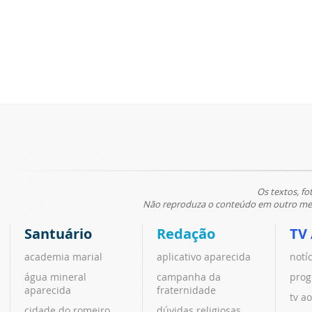
Os textos, fo
Não reproduza o conteúdo em outro meio
Santuário
Redação
TV
academia marial
aplicativo aparecida
notí
água mineral
campanha da
prog
aparecida
fraternidade
tv ao
cidade do romeiro
dúvidas religiosas