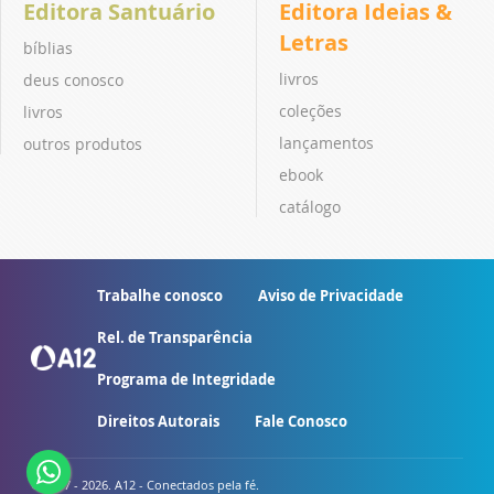
Editora Santuário
Editora Ideias &
Letras
bíblias
livros
deus conosco
coleções
livros
lançamentos
outros produtos
ebook
catálogo
Trabalhe conosco
Aviso de Privacidade
Rel. de Transparência
Programa de Integridade
Direitos Autorais
Fale Conosco
© 2007 - 2026. A12 - Conectados pela fé.