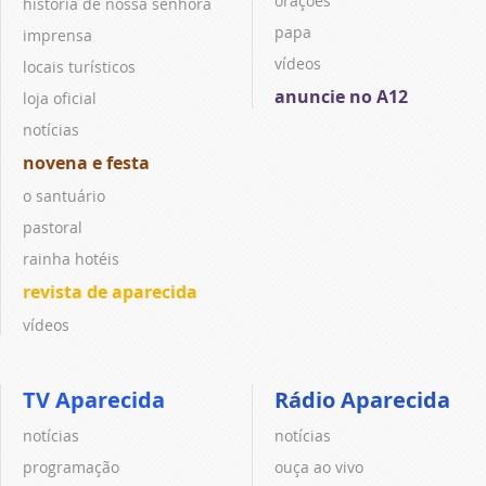
orações
história de nossa senhora
papa
imprensa
vídeos
locais turísticos
anuncie no A12
loja oficial
notícias
novena e festa
o santuário
pastoral
rainha hotéis
revista de aparecida
vídeos
TV Aparecida
Rádio Aparecida
notícias
notícias
programação
ouça ao vivo