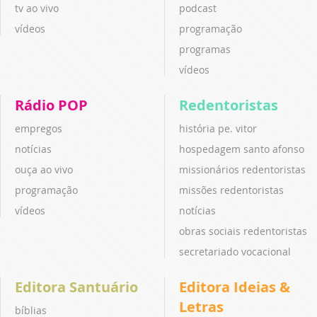
tv ao vivo
podcast
vídeos
programação
programas
vídeos
Rádio POP
Redentoristas
empregos
história pe. vitor
notícias
hospedagem santo afonso
ouça ao vivo
missionários redentoristas
programação
missões redentoristas
vídeos
notícias
obras sociais redentoristas
secretariado vocacional
Editora Santuário
Editora Ideias &
Letras
bíblias