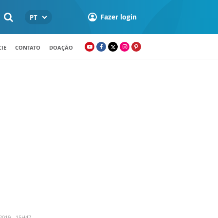
Fazer login
PT
IE
CONTATO
DOAÇÃO
019 - 15H47