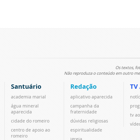
Os textos, fo
Não reproduza o conteúdo em outro meio
Santuário
Redação
TV
academia marial
aplicativo aparecida
notí
água mineral
campanha da
prog
aparecida
fraternidade
tv ao
cidade do romeiro
dúvidas religiosas
víde
centro de apoio ao
espiritualidade
romeiro
igreja