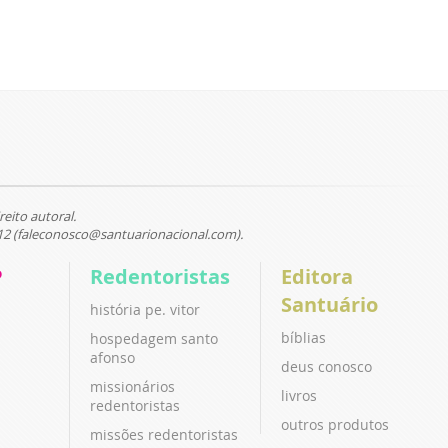
reito autoral.
12 (faleconosco@santuarionacional.com).
P
Redentoristas
Editora
Santuário
história pe. vitor
bíblias
hospedagem santo
afonso
deus conosco
missionários
livros
redentoristas
outros produtos
missões redentoristas