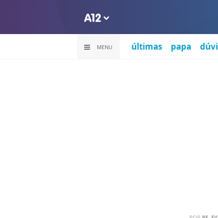
últimas
papa
dúvi
MENU
POR
PE. E