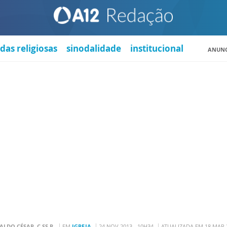
das religiosas
sinodalidade
institucional
ANUNC
VALDO CÉSAR, C.SS.R.
EM
IGREJA
24 NOV 2013 - 10H34
ATUALIZADA EM 18 MAR 2