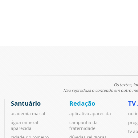
Os textos, fo
Não reproduza o conteúdo em outro meio
Santuário
Redação
TV
academia marial
aplicativo aparecida
notí
água mineral
campanha da
prog
aparecida
fraternidade
tv ao
cidade do romeiro
dúvidas religiosas