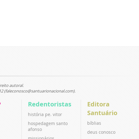
reito autoral.
12 (faleconosco@santuarionacional.com).
P
Redentoristas
Editora
Santuário
história pe. vitor
bíblias
hospedagem santo
afonso
deus conosco
missionários