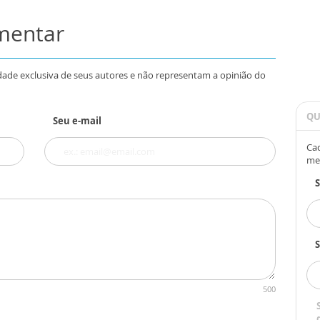
omentar
dade exclusiva de seus autores e não representam a opinião do
QU
Seu e-mail
Cad
me
S
500