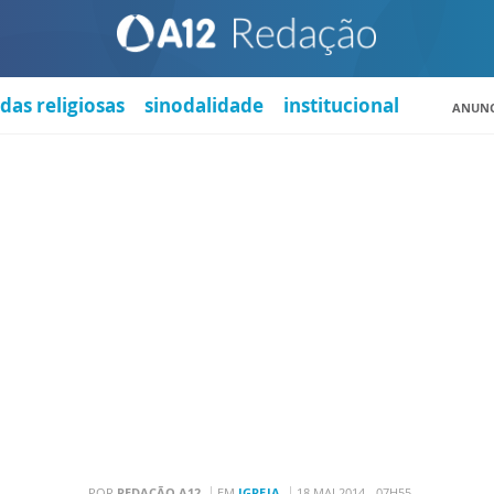
das religiosas
sinodalidade
institucional
ANUNC
POR
REDAÇÃO A12
EM
IGREJA
18 MAI 2014 - 07H55