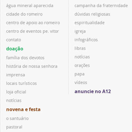
água mineral aparecida
campanha da fraternidade
cidade do romeiro
dúvidas religiosas
centro de apoio ao romeiro
espiritualidade
centro de eventos pe. vitor
igreja
contato
infográficos
doação
libras
notícias
família dos devotos
orações
história de nossa senhora
papa
imprensa
vídeos
locais turísticos
anuncie no A12
loja oficial
notícias
novena e festa
o santuário
pastoral