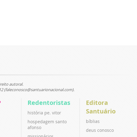
reito autoral.
12 (faleconosco@santuarionacional.com).
P
Redentoristas
Editora
Santuário
história pe. vitor
bíblias
hospedagem santo
afonso
deus conosco
missionários