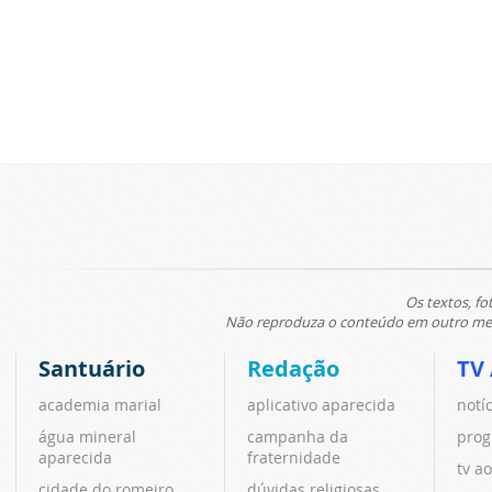
Os textos, fo
Não reproduza o conteúdo em outro meio
Santuário
Redação
TV
academia marial
aplicativo aparecida
notí
água mineral
campanha da
prog
aparecida
fraternidade
tv ao
cidade do romeiro
dúvidas religiosas