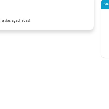
SI
eira das agachadas!