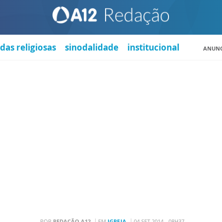
das religiosas
sinodalidade
institucional
ANUNC
POR
REDAÇÃO A12
EM
IGREJA
04 SET 2014 - 08H37