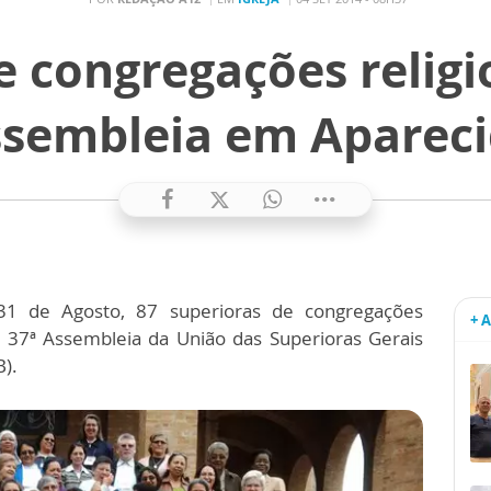
e congregações religi
sembleia em Aparec
1 de Agosto, 87 superioras de congregações
+ 
da 37ª Assembleia da União das Superioras Gerais
B).