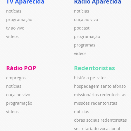
TV Aparecida
Rádio Aparecida
notícias
notícias
programação
ouça ao vivo
tv ao vivo
podcast
vídeos
programação
programas
vídeos
Rádio POP
Redentoristas
empregos
história pe. vitor
notícias
hospedagem santo afonso
ouça ao vivo
missionários redentoristas
programação
missões redentoristas
vídeos
notícias
obras sociais redentoristas
secretariado vocacional