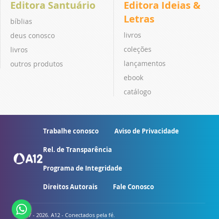
Editora Santuário
Editora Ideias &
Letras
bíblias
livros
deus conosco
coleções
livros
lançamentos
outros produtos
ebook
catálogo
Trabalhe conosco
Aviso de Privacidade
Rel. de Transparência
Programa de Integridade
Direitos Autorais
Fale Conosco
© 2007 - 2026. A12 - Conectados pela fé.