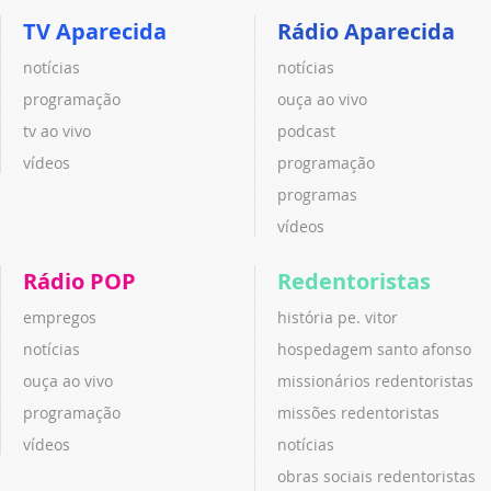
TV Aparecida
Rádio Aparecida
notícias
notícias
programação
ouça ao vivo
tv ao vivo
podcast
vídeos
programação
programas
vídeos
Rádio POP
Redentoristas
empregos
história pe. vitor
notícias
hospedagem santo afonso
ouça ao vivo
missionários redentoristas
programação
missões redentoristas
vídeos
notícias
obras sociais redentoristas