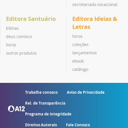
secretariado vocacional
Editora Santuário
Editora Ideias &
Letras
bíblias
livros
deus conosco
coleções
livros
lançamentos
outros produtos
ebook
catálogo
Trabalhe conosco
Aviso de Privacidade
Rel. de Transparência
Programa de Integridade
Direitos Autorais
Fale Conosco