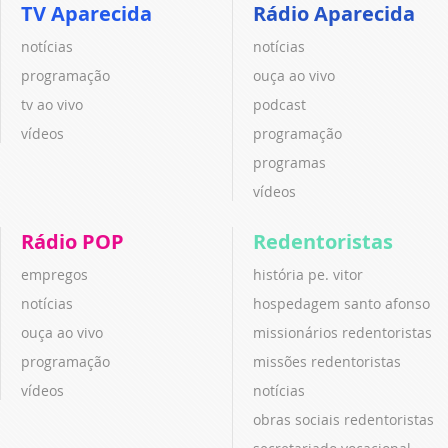
TV Aparecida
Rádio Aparecida
notícias
notícias
programação
ouça ao vivo
tv ao vivo
podcast
vídeos
programação
programas
vídeos
Rádio POP
Redentoristas
empregos
história pe. vitor
notícias
hospedagem santo afonso
ouça ao vivo
missionários redentoristas
programação
missões redentoristas
vídeos
notícias
obras sociais redentoristas