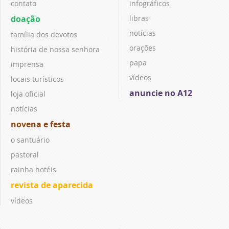
contato
infográficos
doação
libras
notícias
família dos devotos
orações
história de nossa senhora
papa
imprensa
vídeos
locais turísticos
anuncie no A12
loja oficial
notícias
novena e festa
o santuário
pastoral
rainha hotéis
revista de aparecida
vídeos