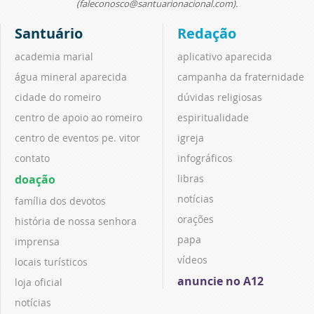
(faleconosco@santuarionacional.com).
Santuário
Redação
academia marial
aplicativo aparecida
água mineral aparecida
campanha da fraternidade
cidade do romeiro
dúvidas religiosas
centro de apoio ao romeiro
espiritualidade
centro de eventos pe. vitor
igreja
contato
infográficos
doação
libras
notícias
família dos devotos
orações
história de nossa senhora
papa
imprensa
vídeos
locais turísticos
anuncie no A12
loja oficial
notícias