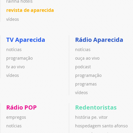
rainha hotéis
revista de aparecida
vídeos
TV Aparecida
Rádio Aparecida
notícias
notícias
programação
ouça ao vivo
tv ao vivo
podcast
vídeos
programação
programas
vídeos
Rádio POP
Redentoristas
empregos
história pe. vitor
notícias
hospedagem santo afonso