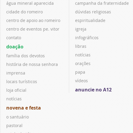
água mineral aparecida
campanha da fraternidade
cidade do romeiro
dúvidas religiosas
centro de apoio ao romeiro
espiritualidade
centro de eventos pe. vitor
igreja
contato
infográficos
doação
libras
notícias
família dos devotos
orações
história de nossa senhora
papa
imprensa
vídeos
locais turísticos
anuncie no A12
loja oficial
notícias
novena e festa
o santuário
pastoral