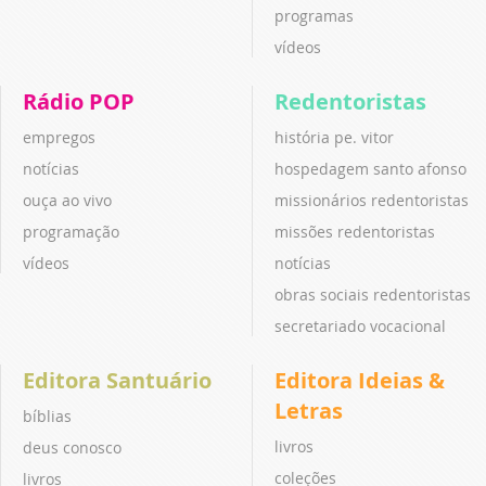
programas
vídeos
Rádio POP
Redentoristas
empregos
história pe. vitor
notícias
hospedagem santo afonso
ouça ao vivo
missionários redentoristas
programação
missões redentoristas
vídeos
notícias
obras sociais redentoristas
secretariado vocacional
Editora Santuário
Editora Ideias &
Letras
bíblias
livros
deus conosco
coleções
livros