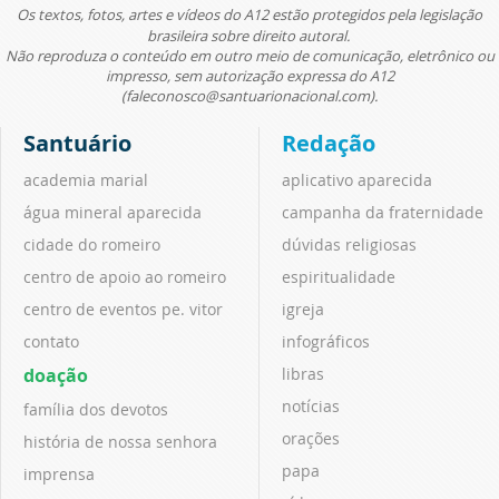
Os textos, fotos, artes e vídeos do A12 estão protegidos pela legislação
brasileira sobre direito autoral.
Não reproduza o conteúdo em outro meio de comunicação, eletrônico ou
impresso, sem autorização expressa do A12
(faleconosco@santuarionacional.com).
Santuário
Redação
academia marial
aplicativo aparecida
água mineral aparecida
campanha da fraternidade
cidade do romeiro
dúvidas religiosas
centro de apoio ao romeiro
espiritualidade
centro de eventos pe. vitor
igreja
contato
infográficos
doação
libras
notícias
família dos devotos
orações
história de nossa senhora
papa
imprensa