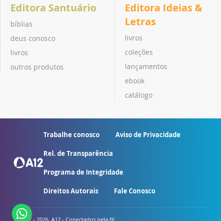
Editora Santuário
Editora Ideias &
Letras
bíblias
livros
deus conosco
coleções
livros
lançamentos
outros produtos
ebook
catálogo
Trabalhe conosco
Aviso de Privacidade
Rel. de Transparência
Programa de Integridade
Direitos Autorais
Fale Conosco
© 2007 - 2026. A12 - Conectados pela fé.