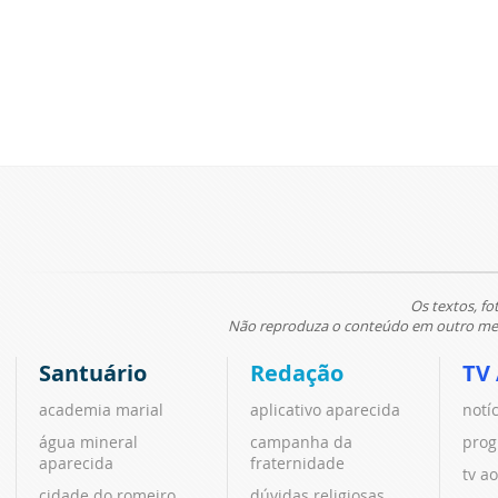
Os textos, fo
Não reproduza o conteúdo em outro meio
Santuário
Redação
TV
academia marial
aplicativo aparecida
notí
água mineral
campanha da
prog
aparecida
fraternidade
tv ao
cidade do romeiro
dúvidas religiosas