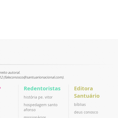
reito autoral.
12 (faleconosco@santuarionacional.com).
P
Redentoristas
Editora
Santuário
história pe. vitor
bíblias
hospedagem santo
afonso
deus conosco
missionários