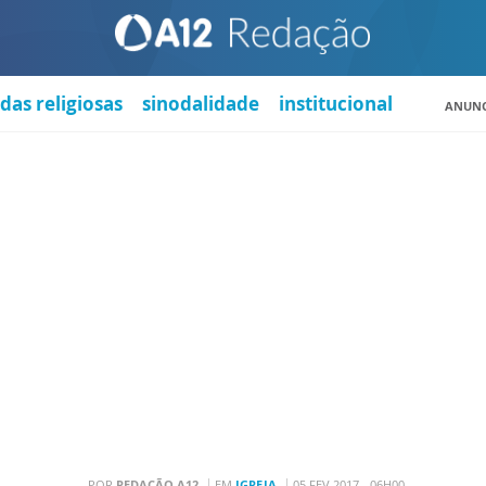
das religiosas
sinodalidade
institucional
ANUNC
POR
REDAÇÃO A12
EM
IGREJA
05 FEV 2017 - 06H00