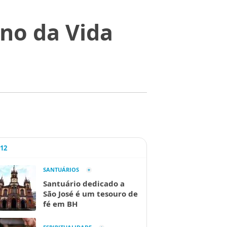
Ano da Vida
l
A12
SANTUÁRIOS
Santuário dedicado a
São José é um tesouro de
fé em BH