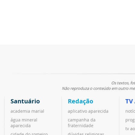
Os textos, fo
Não reproduza o conteúdo em outro meio
Santuário
Redação
TV
academia marial
aplicativo aparecida
notí
água mineral
campanha da
prog
aparecida
fraternidade
tv ao
cidade do romeiro
dúvidas religiosas