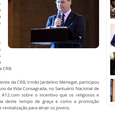
e
o
a
s
e
s
s
a
, a CRB.
dente da CRB, Irmão Jardelino Menegat, participou
no da Vida Consagrada, no Santuário Nacional de
o A12.com sobre o incentivo que os religiosos e
ncia deste tempo de graça e como a promoção
revitalização para atrair os jovens.