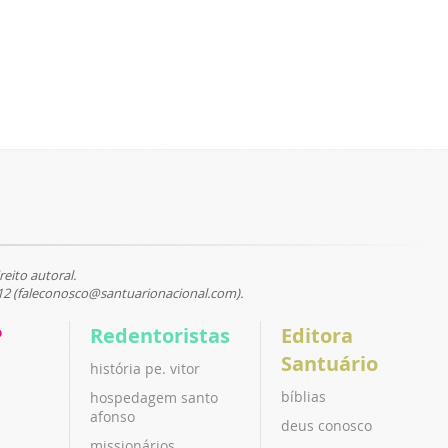
reito autoral.
12 (faleconosco@santuarionacional.com).
P
Redentoristas
Editora
Santuário
história pe. vitor
bíblias
hospedagem santo
afonso
deus conosco
missionários