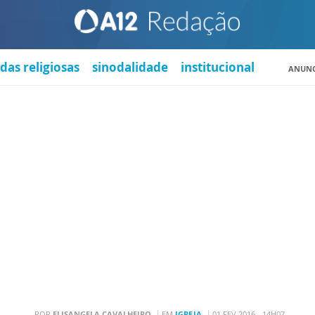
das religiosas
sinodalidade
institucional
ANUNC
POR
ELISANGELA CAVALHEIRO
EM
IGREJA
01 FEV 2016 - 14H07