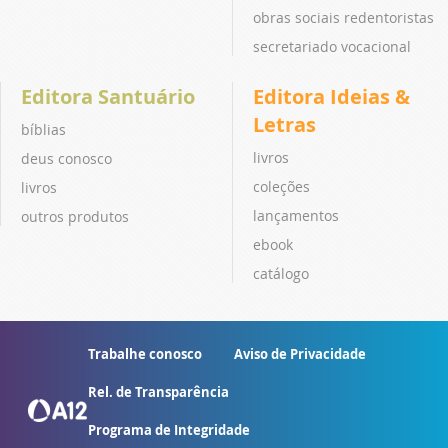
obras sociais redentoristas
secretariado vocacional
Editora Santuário
Editora Ideias &
Letras
bíblias
livros
deus conosco
coleções
livros
lançamentos
outros produtos
ebook
catálogo
Trabalhe conosco
Aviso de Privacidade
Rel. de Transparência
Programa de Integridade