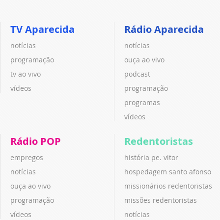
TV Aparecida
Rádio Aparecida
notícias
notícias
programação
ouça ao vivo
tv ao vivo
podcast
vídeos
programação
programas
vídeos
Rádio POP
Redentoristas
empregos
história pe. vitor
notícias
hospedagem santo afonso
ouça ao vivo
missionários redentoristas
programação
missões redentoristas
vídeos
notícias