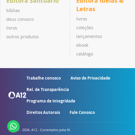
Editora Santuário
Editora Ideias &
Letras
bíblias
livros
deus conosco
coleções
livros
lançamentos
outros produtos
ebook
catálogo
Trabalhe conosco
Aviso de Privacidade
Rel. de Transparência
Programa de Integridade
Direitos Autorais
Fale Conosco
© 2007 - 2026. A12 - Conectados pela fé.