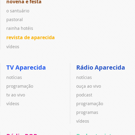
novena e festa
o santuário
pastoral
rainha hotéis
revista de aparecida
vídeos
TV Aparecida
Rádio Aparecida
notícias
notícias
programação
ouça ao vivo
tv ao vivo
podcast
vídeos
programação
programas
vídeos