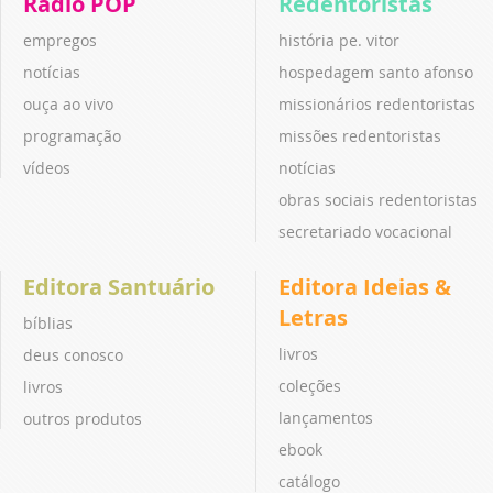
Rádio POP
Redentoristas
empregos
história pe. vitor
notícias
hospedagem santo afonso
ouça ao vivo
missionários redentoristas
programação
missões redentoristas
vídeos
notícias
obras sociais redentoristas
secretariado vocacional
Editora Santuário
Editora Ideias &
Letras
bíblias
livros
deus conosco
coleções
livros
lançamentos
outros produtos
ebook
catálogo