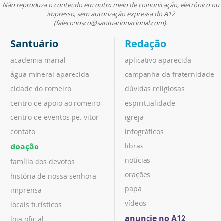
Não reproduza o conteúdo em outro meio de comunicação, eletrônico ou
impresso, sem autorização expressa do A12
(faleconosco@santuarionacional.com).
Santuário
Redação
academia marial
aplicativo aparecida
água mineral aparecida
campanha da fraternidade
cidade do romeiro
dúvidas religiosas
centro de apoio ao romeiro
espiritualidade
centro de eventos pe. vitor
igreja
contato
infográficos
doação
libras
notícias
família dos devotos
orações
história de nossa senhora
papa
imprensa
vídeos
locais turísticos
anuncie no A12
loja oficial