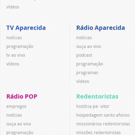
vídeos
TV Aparecida
Rádio Aparecida
notícias
notícias
programação
ouça ao vivo
tv ao vivo
podcast
vídeos
programação
programas
vídeos
Rádio POP
Redentoristas
empregos
história pe. vitor
notícias
hospedagem santo afonso
ouça ao vivo
missionários redentoristas
programação
missões redentoristas