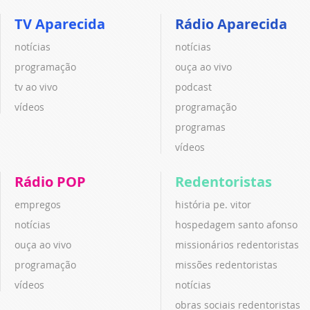
TV Aparecida
Rádio Aparecida
notícias
notícias
programação
ouça ao vivo
tv ao vivo
podcast
vídeos
programação
programas
vídeos
Rádio POP
Redentoristas
empregos
história pe. vitor
notícias
hospedagem santo afonso
ouça ao vivo
missionários redentoristas
programação
missões redentoristas
vídeos
notícias
obras sociais redentoristas