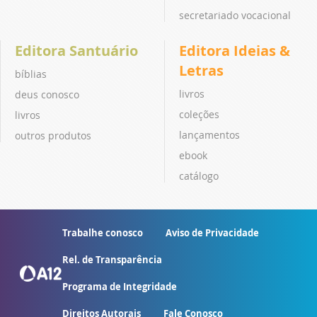
secretariado vocacional
Editora Santuário
Editora Ideias &
Letras
bíblias
livros
deus conosco
coleções
livros
lançamentos
outros produtos
ebook
catálogo
Trabalhe conosco
Aviso de Privacidade
Rel. de Transparência
Programa de Integridade
Direitos Autorais
Fale Conosco