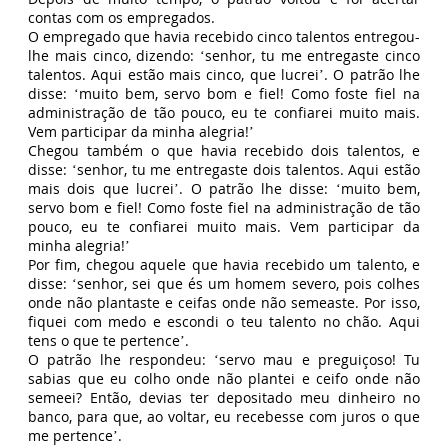
contas com os empregados.
O empregado que havia recebido cinco talentos entregou-
lhe mais cinco, dizendo: ‘senhor, tu me entregaste cinco
talentos. Aqui estão mais cinco, que lucrei’. O patrão lhe
disse: ‘muito bem, servo bom e fiel! Como foste fiel na
administração de tão pouco, eu te confiarei muito mais.
Vem participar da minha alegria!’
Chegou também o que havia recebido dois talentos, e
disse: ‘senhor, tu me entregaste dois talentos. Aqui estão
mais dois que lucrei’. O patrão lhe disse: ‘muito bem,
servo bom e fiel! Como foste fiel na administração de tão
pouco, eu te confiarei muito mais. Vem participar da
minha alegria!’
Por fim, chegou aquele que havia recebido um talento, e
disse: ‘senhor, sei que és um homem severo, pois colhes
onde não plantaste e ceifas onde não semeaste. Por isso,
fiquei com medo e escondi o teu talento no chão. Aqui
tens o que te pertence’.
O patrão lhe respondeu: ‘servo mau e preguiçoso! Tu
sabias que eu colho onde não plantei e ceifo onde não
semeei? Então, devias ter depositado meu dinheiro no
banco, para que, ao voltar, eu recebesse com juros o que
me pertence’.