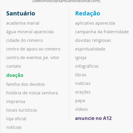
(faleconosco@santuarionacional.com).
Santuário
Redação
academia marial
aplicativo aparecida
água mineral aparecida
campanha da fraternidade
cidade do romeiro
dúvidas religiosas
centro de apoio ao romeiro
espiritualidade
centro de eventos pe. vitor
igreja
contato
infográficos
doação
libras
notícias
família dos devotos
orações
história de nossa senhora
papa
imprensa
vídeos
locais turísticos
anuncie no A12
loja oficial
notícias