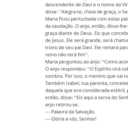
descendente de Davi e o nome da Vir
disse: “Alegra-te, cheia de graça, o S
Maria ficou perturbada com estas pal
da saudação. O anjo, então, disse-lh
graça diante de Deus. Eis que conceb
de Jesus. Ele será grande, será chama
trono de seu pai Davi. Ele reinará p
reino não terá fim”.
Maria perguntou ao anjo: “Como aco
O anjo respondeu: “O Espírito virá so
sombra. Por isso, o menino que vai n
Também Isabel, tua parenta, concebeu
daquela que era considerada estéril,
então, disse: “Eis aqui a serva do Se
anjo retirou-se.
— Palavra da Salvação.
— Glória a vós, Senhor!