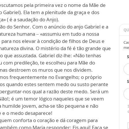
» escutamos pela primeira vez o nome da Mãe de
 Gabriel). Ela tem a plenitude da graça e dos
a» ( é a saudação do Anjo).
ão do Senhor. Com o anúncio do anjo Gabriel e a
QU
natureza humana – «assumiu em tudo a nossa
para nos elevar à condição de filhos de Deus e
Cad
natureza divina. O mistério da fé é tão grande que
me
o que assustada. Gabriel diz-lhe: «Não tenhas
ou com predileção, te escolheu para Mãe do
vinas destroem os muros que nos dividem.
emos frequentemente no Evangelho; o próprio
S
olos quando estes sentem medo ou susto perante
perguntar-nos qual a razão deste medo. Será um
Não!; é um temor lógico naqueles que se veem
 a humilde jovem, acha-se tão pequena e não
e e o medo desaparece!
us quem conforta o coração e dá coragem para
também como Maria responder: Eis aqui! Faça se