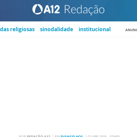
das religiosas
sinodalidade
institucional
ANUNC
POR
REDAÇÃO A12
EM
EVANGELHOS
02 ABR 2016 - 07H00