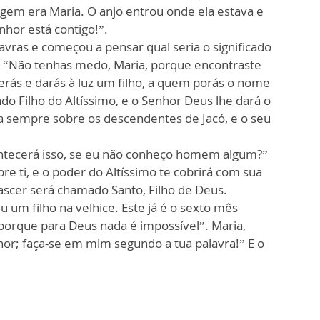
gem era Maria. O anjo entrou onde ela estava e
enhor está contigo!”.
avras e começou a pensar qual seria o significado
e: “Não tenhas medo, Maria, porque encontraste
erás e darás à luz um filho, a quem porás o nome
do Filho do Altíssimo, e o Senhor Deus lhe dará o
ara sempre sobre os descendentes de Jacó, e o seu
ntecerá isso, se eu não conheço homem algum?”
bre ti, e o poder do Altíssimo te cobrirá com sua
ascer será chamado Santo, Filho de Deus.
 um filho na velhice. Este já é o sexto mês
 porque para Deus nada é impossível”. Maria,
nhor; faça-se em mim segundo a tua palavra!” E o