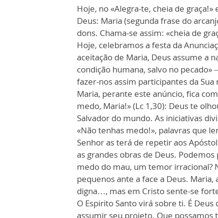
Hoje, no «Alegra-te, cheia de graça!
Deus: Maria (segunda frase do arcanjo
dons. Chama-se assim: «cheia de graç
Hoje, celebramos a festa da Anunciaç
aceitação de Maria, Deus assume a 
condição humana, salvo no pecado» – 
fazer-nos assim participantes da Sua 
Maria, perante este anúncio, fica com
medo, Maria!» (Lc 1,30): Deus te olh
Salvador do mundo. As iniciativas di
«Não tenhas medo!», palavras que l
Senhor as terá de repetir aos Apóst
as grandes obras de Deus. Podemos 
medo do mau, um temor irracional? 
pequenos ante a face a Deus. Maria,
digna…, mas em Cristo sente-se fort
O Espirito Santo virá sobre ti. É De
assumir seu projeto. Que possamos 