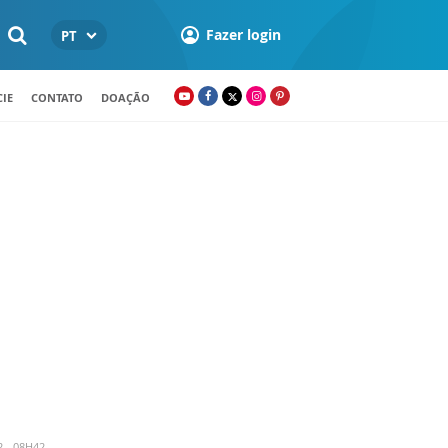
Fazer login
PT
IE
CONTATO
DOAÇÃO
 - 08H42