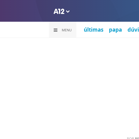
últimas
papa
dúvi
MENU
POR
R