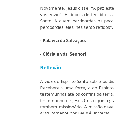
Novamente, Jesus disse: “A paz es
vos envio”. E, depois de ter dito is
Santo.
A quem perdoardes os pecad
perdoardes, eles lhes serão retidos”.
- Palavra da Salvação.
- Glória a vós, Senhor!
Reflexão
A vida do Espirito Santo sobre os d
Recebereis uma força, a do Espirit
testemunhas até os confins da terra.
testemunho de Jesus Cristo que a gra
também missionário. A missão deve a
gratuitamente por Deus é universal.