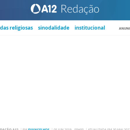
das religiosas
sinodalidade
institucional
ANUNC
EDAÇÃO A12
EM
EVANGELHOS
05 JUN 2019 - 00H00
ATUALIZADA EM 30 MAI 2022