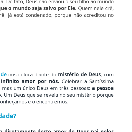
na. De fato, Deus não enviou o seu filho ao mundo
que o mundo seja salvo por Ele.
Quem nele crê,
, já está condenado, porque não acreditou no
ade
nos coloca diante do
mistério de Deus
, com
u
infinito amor por nós.
Celebrar a Santíssima
s, mas um único Deus em três pessoas:
a pessoa
o. Um Deus que se revela no seu mistério porque
 conheçamos e o encontremos.
ndade?
la diretamente deste amor de Deus pai pelos