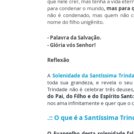
que nele crer, mas tenha a vida eter
para condenar o mundo
, mas para 
não é condenado, mas quem não crê
nome do filho unigênito.
- Palavra da Salvação.
- Glória vós Senhor!
Reflexão
A
Solenidade da Santíssima Trind
toda sua grandeza, e revela o se
Trindade não é celebrar três deuse
do Pai, do Filho e do Espírito Sant
nos ama infinitamente e quer que o
.:: O que é a Santíssima Tri
O Evangelho desta solenidade fa