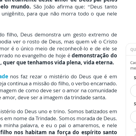
 pelo mundo.
São João afirma que: “Deus tanto
unigênito, para que não morra todo o que nele
do filho, Deus demonstra um gesto extremo de
podia ver o rosto de Deus, mas quem vê o Cristo
amor é o único meio de reconhecê-lo e de ele se
QU
narrado no evangelho de hoje é
demonstração do
 quer que tenhamos vida plena, vida eterna.
Cad
me
ade
nos faz rezar o mistério do Deus que é em
eja continua a missão do filho, o verbo encarnado.
imagem de como deve ser o amor na comunidade
de amor, deve ser a imagem da trindade santa.
S
istério do Deus uno e trino. Somos batizados em
s em nome da Trindade. Somos morada de Deus.
a minha palavra, e eu o pai o amaremos, e nele
 filho nos habitam na força do espírito santo