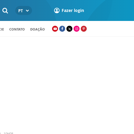
Fazer login
PT
IE
CONTATO
DOAÇÃO
 - 10H08