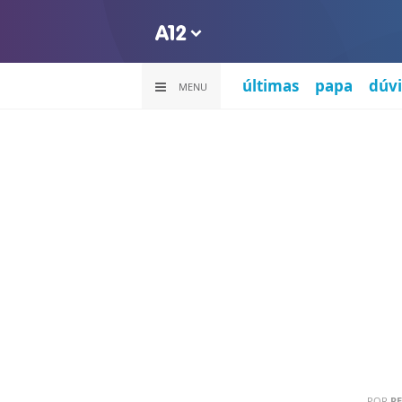
últimas
papa
dúvi
MENU
POR
R