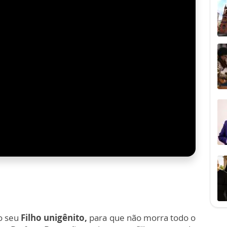
o seu
Filho unigênito,
para que não morra todo o