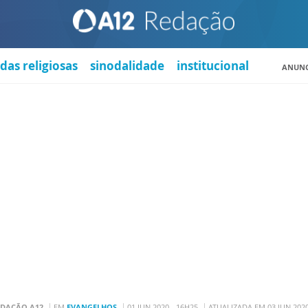
das religiosas
sinodalidade
institucional
ANUNC
EDAÇÃO A12
EM
EVANGELHOS
01 JUN 2020 - 16H25
ATUALIZADA EM 03 JUN 2020