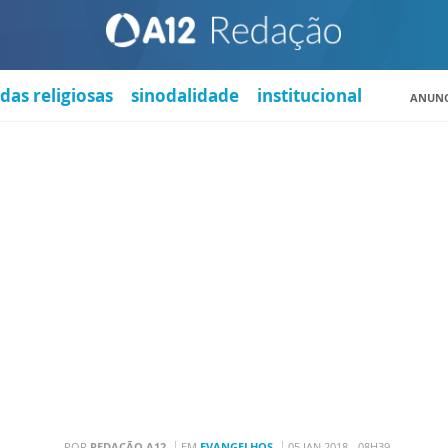
das religiosas
sinodalidade
institucional
ANUNC
POR
REDAÇÃO A12
EM
EVANGELHOS
05 JAN 2018 - 08H39