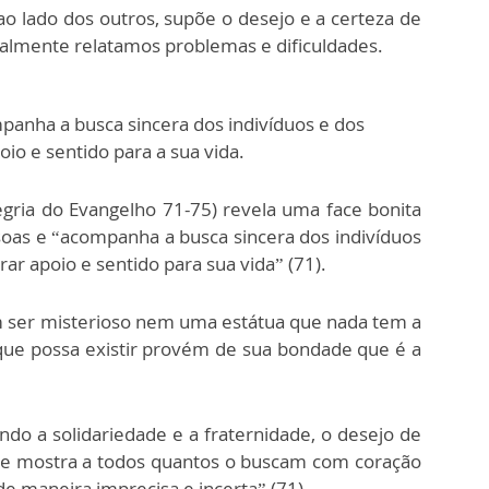
ao lado dos outros, supõe o desejo e a certeza de
almente relatamos problemas e dificuldades.
panha a busca sincera dos indivíduos e dos
io e sentido para a sua vida.
gria do Evangelho 71-75) revela uma face bonita
soas e “acompanha a busca sincera dos indivíduos
ar apoio e sentido para sua vida” (71).
er misterioso nem uma estátua que nada tem a
que possa existir provém de sua bondade que é a
do a solidariedade e a fraternidade, o desejo de
 se mostra a todos quantos o buscam com coração
de maneira imprecisa e incerta” (71).