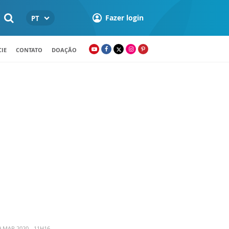
Fazer login
PT
IE
CONTATO
DOAÇÃO
 MAR 2020 - 11H16