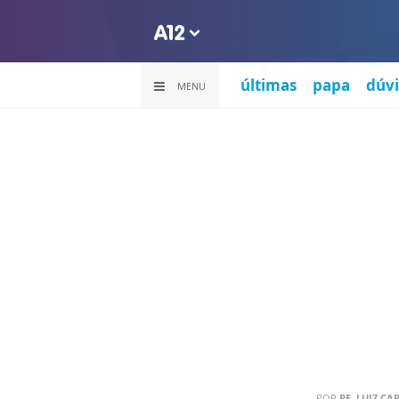
últimas
papa
dúvi
MENU
POR
PE. LUIZ CAR